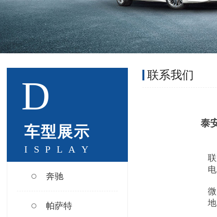
联系我们
D
泰
车
型
展
示
I
S
P
L
A
Y
联
电 
奔驰
1
微 
地
帕萨特